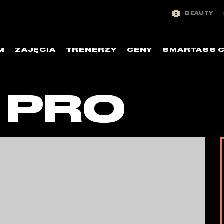
BEAUTY
M
ZAJĘCIA
TRENERZY
CENY
SMARTASS 
 PRO