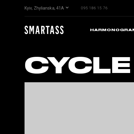
Kyiv, Zhylianska, 41А
095 186 15 76
HARMONOGRA
CYCLE