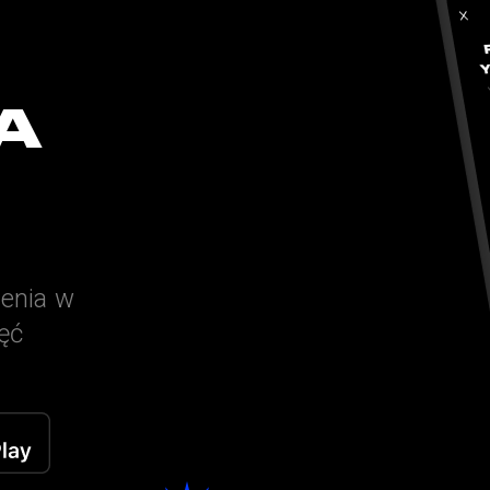
A
zenia w
ięć