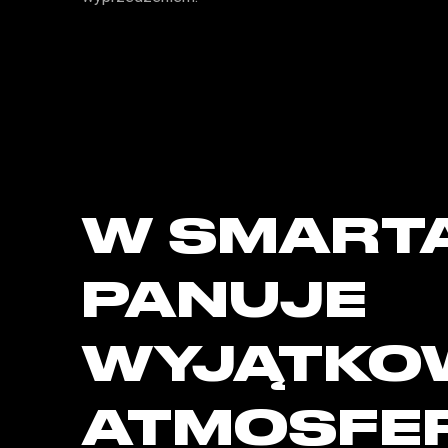
W SMART
PANUJE
WYJĄTKO
ATMOSFE